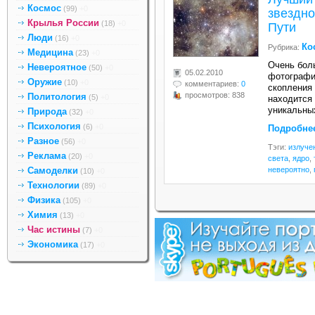
Космос
(99)
+0
звездн
Крылья России
(18)
+0
Пути
Люди
(16)
+0
Ко
Рубрика:
Медицина
(23)
+0
Очень бол
Невероятное
(50)
+0
05.02.2010
фотографи
Оружие
(10)
+0
комментариев:
0
скопления
просмотров: 838
Политология
(5)
+0
находится
уникальны
Природа
(32)
+0
Психология
(6)
+0
Подробне
Разное
(56)
+0
Тэги:
излуче
Реклама
(20)
+0
света
,
ядро
,
Самоделки
невероятно
,
(10)
+0
Технологии
(89)
+0
Физика
(105)
+0
Химия
(13)
+0
Час истины
(7)
+0
Экономика
(17)
+0