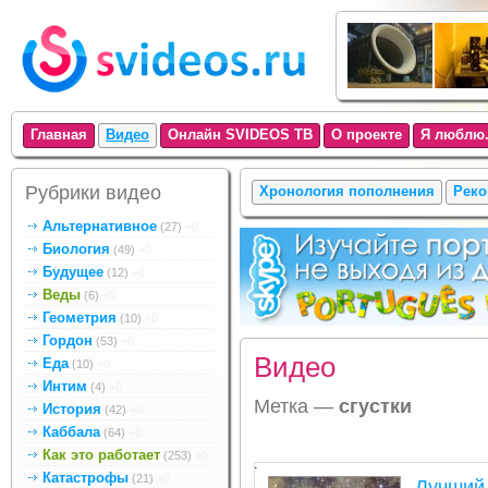
Главная
Видео
Онлайн SVIDEOS ТВ
О проекте
Я люблю.
Рубрики видео
Хронология пополнения
Реко
Альтернативное
(27)
+0
Биология
(49)
+0
Будущее
(12)
+0
Веды
(6)
+0
Геометрия
(10)
+0
Гордон
(53)
+0
Видео
Еда
(10)
+0
Интим
(4)
+0
Метка —
сгустки
История
(42)
+0
Каббала
(64)
+0
Как это работает
(253)
+0
.
Катастрофы
(21)
+0
Лучший 