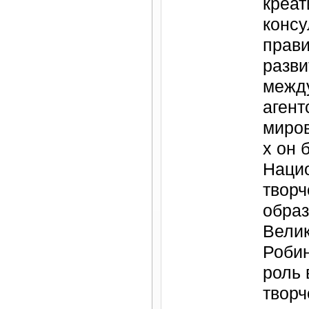
креат
консу
прави
разви
межд
агент
миров
х он 
Наци
творч
образ
Велик
Роби
роль 
творч