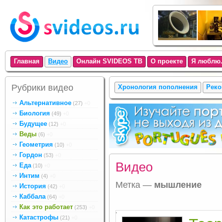
Главная
Видео
Онлайн SVIDEOS ТВ
О проекте
Я люблю.
Рубрики видео
Хронология пополнения
Реко
Альтернативное
(27)
+0
Биология
(49)
+0
Будущее
(12)
+0
Веды
(6)
+0
Геометрия
(10)
+0
Гордон
(53)
+0
Видео
Еда
(10)
+0
Интим
(4)
+0
Метка —
мышление
История
(42)
+0
Каббала
(64)
+0
Как это работает
(253)
+0
.
Катастрофы
(21)
+0