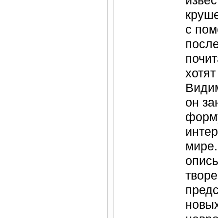
извес
круш
с по
после
почит
хотят
Видим
он за
форм
интер
мире.
описы
творе
предс
новых