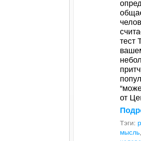
опред
обща
челов
счита
тест 
ваше
небо
притч
попул
“може
от Ц
Подр
Тэги:
мысль