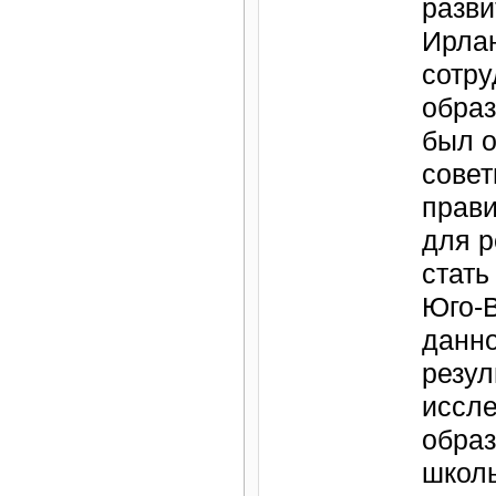
разви
Ирлан
сотру
образ
был о
совет
прави
для 
стать
Юго-В
данно
резул
иссле
образ
школь