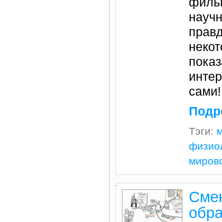
фильм
научн
правд
некот
показ
инте
сами!
Подр
Тэги:
м
физио
миров
.
Сме
обра