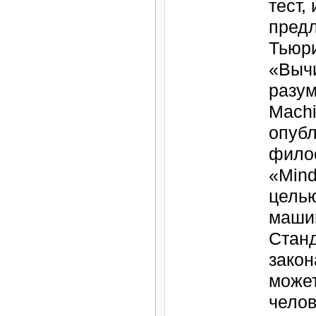
тест,
пред
Тьюри
«Выч
разум
Machi
опубл
фило
«Mind
целью
маши
Станд
закон
может
челов