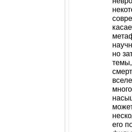
невро
неко
совр
касае
метаф
науч
но за
темы,
смер
вселе
много
насы
может
неско
его п