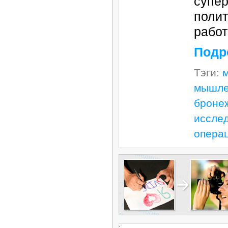
супер
полит
работ
Подр
Тэги:
м
мышле
броне
иссле
опера
.