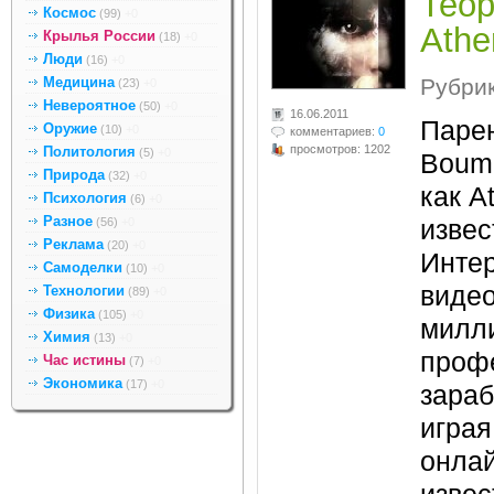
Теор
Космос
(99)
+0
Athe
Крылья России
(18)
+0
Люди
(16)
+0
Медицина
Рубри
(23)
+0
Невероятное
(50)
+0
16.06.2011
Парен
Оружие
(10)
+0
комментариев:
0
просмотров: 1202
Политология
(5)
+0
Boum
Природа
(32)
+0
как A
Психология
(6)
+0
Разное
(56)
+0
извес
Реклама
(20)
+0
Интер
Самоделки
(10)
+0
видео
Технологии
(89)
+0
Физика
(105)
+0
милли
Химия
(13)
+0
проф
Час истины
(7)
+0
Экономика
(17)
+0
зара
играя
онлай