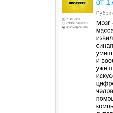
от 1
Рубри
28.07.2010
Мозг 
комментариев:
0
просмотров: 316
масса
извил
синап
умеща
и во
уже п
искус
цифр
челов
помо
компь