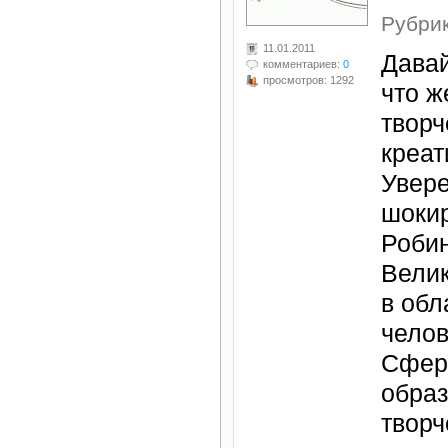
Рубри
11.01.2011
Давай
комментариев:
0
просмотров: 1292
что ж
творч
креат
Увере
шокир
Роби
Велик
в обл
челов
Сфера
образ
твор