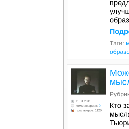
предл
улуч
образ
Подр
Тэги:
образ
.
Мож
мыс
Рубри
11.01.2011
Кто з
комментариев:
0
просмотров: 1120
мысл
Тьюр