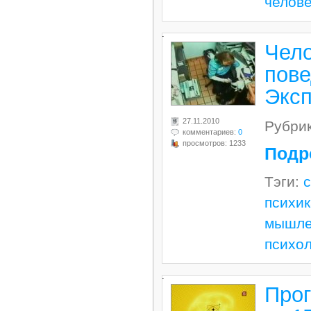
челове
.
Чело
пове
Экс
27.11.2010
Рубри
комментариев:
0
просмотров: 1233
Подр
Тэги:
психик
мышле
психо
.
Прог