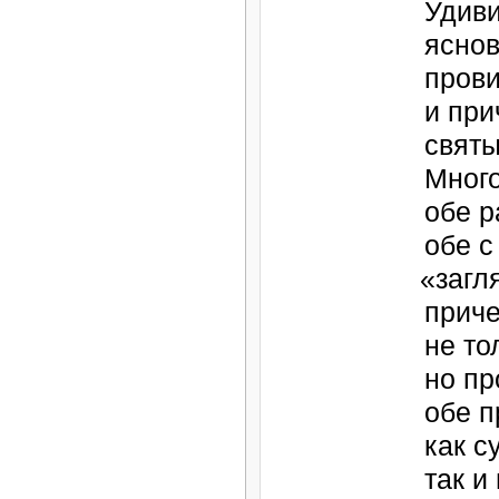
Удиви
ясно
пров
и при
святы
Много
обе р
обе с
«
загл
прич
не то
но пр
обе 
как с
так и