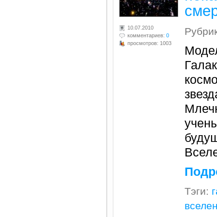
смер
10.07.2010
Рубри
комментариев:
0
просмотров: 1003
Моде
Галак
космо
звезд
Млечн
учен
будущ
Всел
Подр
Тэги:
г
вселе