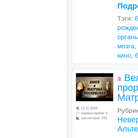
Подр
Тэги:
рожде
орган
мозга
кино
,
.
Ве
прор
Матр
21.11.2009
Рубри
комментариев:
0
Неве
просмотров: 541
Альт