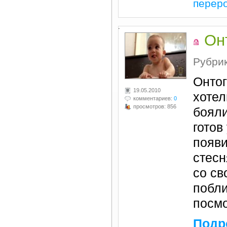
перер
.
Он
Рубри
Онтог
19.05.2010
хотел
комментариев:
0
просмотров: 856
бояли
готов
появи
стесн
со св
побли
посм
Подр