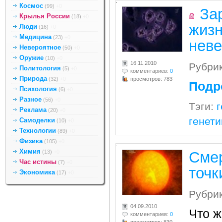
.
Космос
(99)
+0
За
Крылья России
(18)
+0
жизн
Люди
(16)
+0
Медицина
(23)
+0
неве
Невероятное
(50)
+0
Оружие
(10)
+0
16.11.2010
Рубри
Политология
(5)
+0
комментариев:
0
Природа
(32)
+0
просмотров: 783
Подр
Психология
(6)
+0
Разное
(56)
+0
Тэги:
г
Реклама
(20)
+0
генети
Самоделки
(10)
+0
Технологии
(89)
+0
Физика
(105)
+0
.
Химия
(13)
+0
Смер
Час истины
(7)
+0
точк
Экономика
(17)
+0
Рубри
04.09.2010
Что ж
комментариев:
0