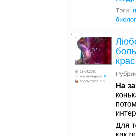
Тэги:
биоло
.
Любо
боль
крас
19.04.2010
Рубри
комментариев:
0
просмотров: 577
На за
конь
потом
интер
Для т
как р