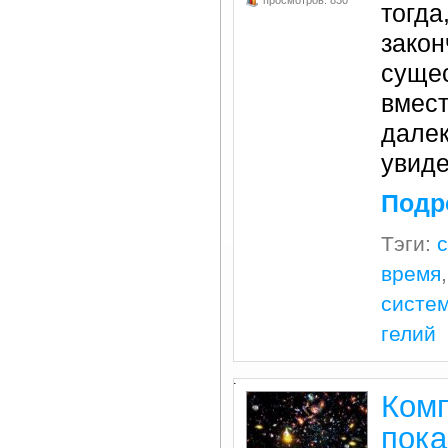
просмотров: 830
тогда
закон
суще
вмест
далек
увиде
Подр
Тэги:
время
систе
гелий
.
Ком
пока