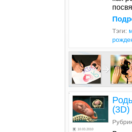
посвя
Подр
Тэги:
м
рожде
.
Род
(3D)
Рубри
10.03.2010