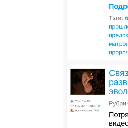
Подр
Тэги:
прошл
предс
матро
проро
.
Свя
разв
эвол
26.07.2009
Рубри
комментариев:
0
просмотров: 542
Потр
виде