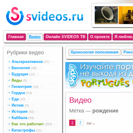
Главная
Видео
Онлайн SVIDEOS ТВ
О проекте
Я люблю.
Рубрики видео
Хронология пополнения
Реко
Альтернативное
(27)
+0
Биология
(49)
+0
Будущее
(12)
+0
Веды
(6)
+0
Геометрия
(10)
+0
Гордон
(53)
+0
Видео
Еда
(10)
+0
Интим
(4)
+0
Метка —
рождение
История
(42)
+0
Каббала
(64)
+0
1
2
Как это работает
Ctrl →
(253)
+0
Катастрофы
(21)
+0