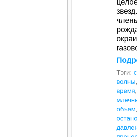
цело
звезд
член
рожда
окраи
газов
Подр
Тэги:
с
волны
время
млечн
объем
остан
давле
проце