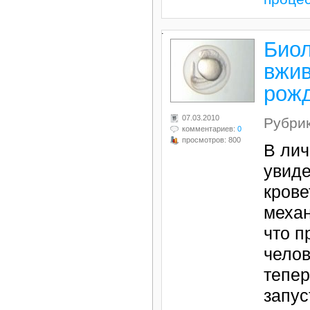
.
Биол
вжив
рожд
07.03.2010
Рубри
комментариев:
0
просмотров: 800
В лич
увиде
крове
механ
что п
челов
тепер
запус