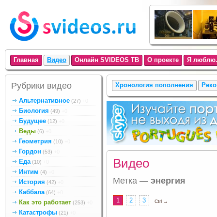
Главная
Видео
Онлайн SVIDEOS ТВ
О проекте
Я люблю.
Рубрики видео
Хронология пополнения
Реко
Альтернативное
(27)
+0
Биология
(49)
+0
Будущее
(12)
+0
Веды
(6)
+0
Геометрия
(10)
+0
Гордон
(53)
+0
Видео
Еда
(10)
+0
Интим
(4)
+0
Метка —
энергия
История
(42)
+0
Каббала
(64)
+0
1
2
3
Как это работает
Ctrl →
(253)
+0
Катастрофы
(21)
+0