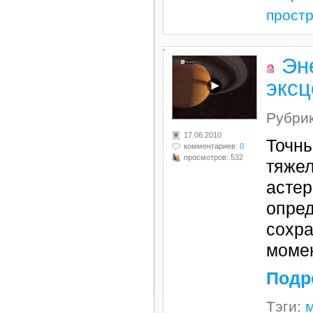
прост
.
Эн
эксц
Рубри
17.06.2010
Точны
комментариев:
0
просмотров: 532
тяжел
астер
опре
сохра
моме
Подр
Тэги: