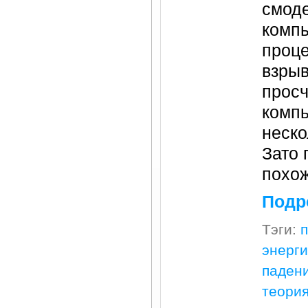
смод
комп
проц
взрыв
просч
комп
неско
Зато 
похож
Подр
Тэги:
энерги
паден
теори