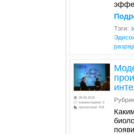
эффе
Подр
Тэги:
Эдисо
разря
.
Мод
про
инте
08.09.2010
Рубри
комментариев:
0
просмотров: 528
Каким
биоло
появи