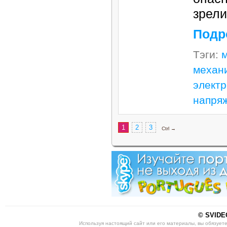
зрел
Подр
Тэги:
механ
элект
напря
1
2
3
Ctrl →
© SVIDEO
Используя настоящий сайт или его материалы, вы обязует