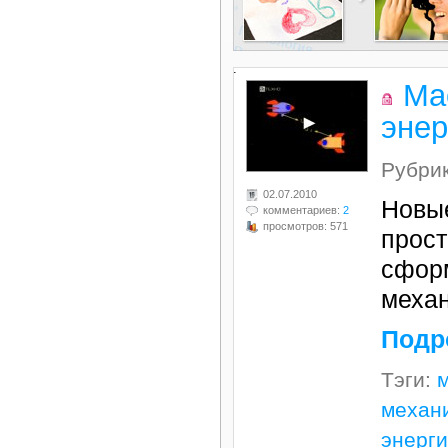
.
Ма
энер
Рубри
02.07.2010
Новые
комментариев:
2
просмотров: 571
прост
сфор
механ
Подр
Тэги:
механ
энерги