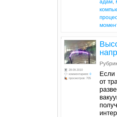
адам
,
компь
проце
момен
.
Выс
напр
Рубри
28.09.2010
Если 
комментариев:
0
просмотров: 705
от тр
разве
вакуу
получ
интер