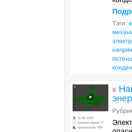
Подр
Тэги:
механ
элект
напря
потен
конде
.
На
энер
Рубри
11.06.2010
Элект
комментариев:
0
просмотров: 568
опас