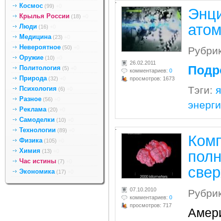
.
Космос
(99)
+0
Энц
Крылья России
(18)
+0
ато
Люди
(16)
+0
Медицина
(23)
+0
Невероятное
(50)
+0
Рубри
Оружие
(10)
+0
26.02.2011
Подр
Политология
(5)
+0
комментариев:
0
Природа
(32)
+0
просмотров: 1673
Тэги:
Психология
(6)
+0
Разное
(56)
+0
энерги
Реклама
(20)
+0
Самоделки
(10)
+0
.
Технологии
(89)
+0
Ком
Физика
(105)
+0
Химия
(13)
+0
полн
Час истины
(7)
+0
све
Экономика
(17)
+0
07.10.2010
Рубри
комментариев:
0
просмотров: 717
Амер