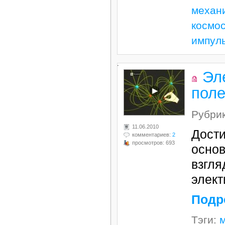
механ
космо
импул
.
Эл
пол
Рубри
11.06.2010
Дости
комментариев:
2
просмотров: 693
осно
взгля
элект
Подр
Тэги: