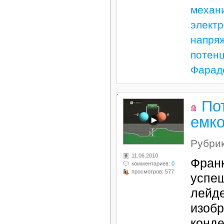
механ
элект
напря
потен
Фарад
.
По
емко
Рубри
11.06.2010
Франк
комментариев:
0
просмотров: 577
успе
лейде
изобр
конде