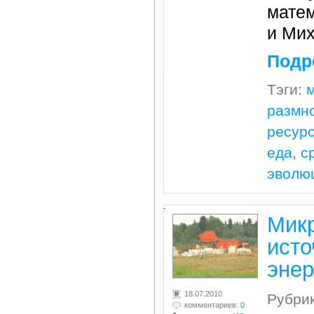
мате
и Мих
Подр
Тэги:
размн
ресур
еда
,
с
эволю
.
Мик
ист
эне
18.07.2010
Рубри
комментариев:
0