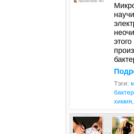
просмотров: 487
Микр
научи
элект
неочи
этого
прои
бакте
Подр
Тэги:
бакте
химия