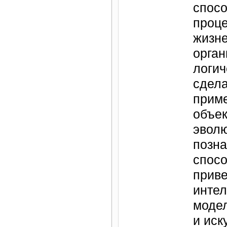
спос
проц
жизн
орга
логич
сдела
прим
объек
эвол
позн
спос
приве
интел
модел
и иск