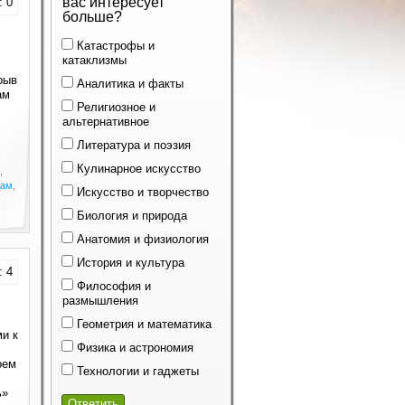
вас интересует
: 0
больше?
Катастрофы и
катаклизмы
рыв
Аналитика и факты
ам
Религиозное и
альтернативное
Литература и поэзия
Кулинарное искусство
,
дам
,
Искусство и творчество
Биология и природа
Анатомия и физиология
История и культура
: 4
Философия и
размышления
Геометрия и математика
и к
Физика и астрономия
оем
Технологии и гаджеты
ь»