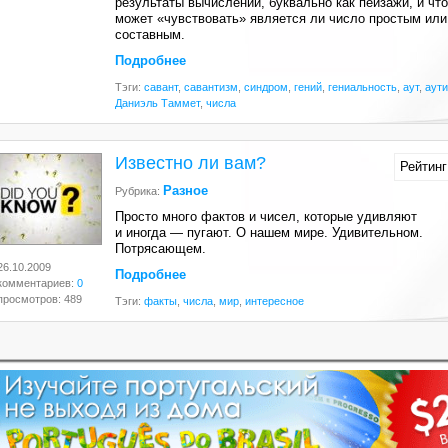
результаты вычислений, буквально как пейзажи, и что
может «чувствовать» является ли число простым или
составным.
Подробнее
Тэги:
савант
,
савантизм
,
синдром
,
гений
,
гениальность
,
аут
,
аут
Даниэль Таммет
,
числа
Известно ли вам?
Рейтинг
Разное
Рубрика:
Просто много фактов и чисел, которые удивляют
и иногда — пугают. О нашем мире. Удивительном.
Потрясающем.
26.10.2009
Подробнее
комментариев:
0
просмотров: 489
Тэги:
факты
,
числа
,
мир
,
интересное