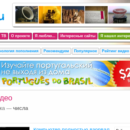
 ТВ
О проекте
Я люблю...
Интересные сайты
Я нашел интере
нология пополнения
Рекомендуем
Популярное
Рейтинг видео
део
тка —
числа
Компьютер полностью взорвал