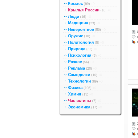
Космос
(99)
+0
Крылья России
(18)
+0
Люди
(16)
+0
Медицина
(23)
+0
Невероятное
(50)
+0
Оружие
(10)
+0
Политология
(5)
+0
Природа
(32)
+0
Психология
(6)
+0
Разное
(56)
+0
Реклама
(20)
+0
Самоделки
(10)
+0
Технологии
(89)
+0
.
Физика
(105)
+0
Химия
(13)
+0
Час истины
(7)
+0
Экономика
(17)
+0