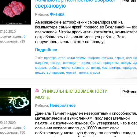
Рейтинг
сверхновую
Физика
Рубрика:
Американские астрофизики смоделировали на
компьютере самый яркий процесс во Вселенной — вз
07.10.2010
сверхновой. Чтобы просчитать катаклизм, компьютер
комментариев:
0
потребовалось несколько месяцев работы. Зато
просмотров: 719
получилось очень похоже на правду
.
Подробнее
Тэги:
пространство
,
катаклизмы
,
энергия
,
физика
,
взрыв
,
солнце
падение
,
звезда
,
эволюция
,
теория
,
время
,
процессы
,
звезды
,
а
модель
,
работа
,
числа
,
компьютер
,
центр
,
компьютеры
,
процесс
,
вещество
,
прорыв
,
момент
,
волна
,
масса
Уникальные возможности
Рейтинг
мозга
Невероятное
Рубрика:
Даниэль Таммет наделен невероятными способностям
математическим вычислениям, последовательной
20.12.2009
памяти и к изучению языков. Он утверждает, что в св
комментариев:
0
сознании каждое число до 10000 имеет свою
просмотров: 780
собственную уникальную форму, он способен «видет