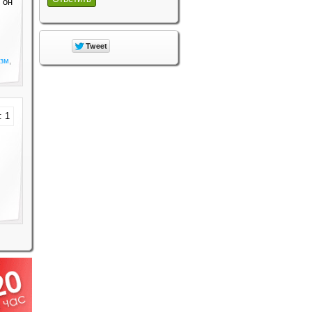
 он
изм
,
: 1