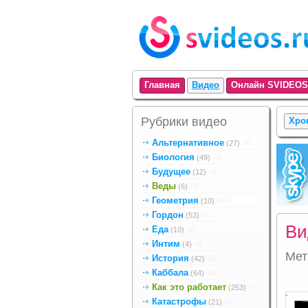
Главная
Видео
Онлайн SVIDEOS
Рубрики видео
Хро
Альтернативное
(27)
+0
Биология
(49)
+0
Будущее
(12)
+0
Веды
(6)
+0
Геометрия
(10)
+0
Гордон
(53)
+0
Ви
Еда
(10)
+0
Интим
(4)
+0
Ме
История
(42)
+0
Каббала
(64)
+0
Как это работает
(253)
+0
.
Катастрофы
(21)
+0