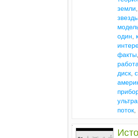
земли
звезд
модел
один
,
интер
факты
работа
диск
,
с
амери
прибо
ультр
поток
,
.
Исто