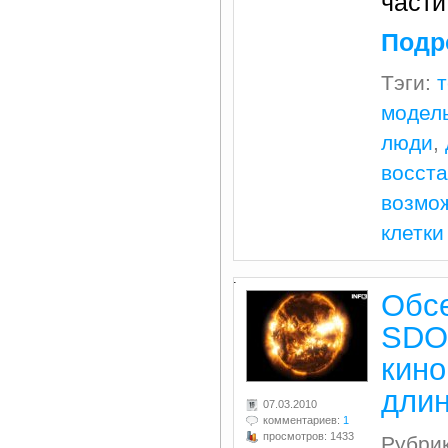
части
Подр
Тэги:
модел
люди
,
восст
возмо
клетки
.
Обс
SDO 
кино
длин
07.03.2010
комментариев:
1
просмотров: 1433
Рубри