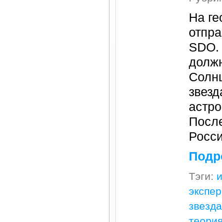
На ге
отпра
SDO. 
должн
Солн
звезд
астро
После
Росси
Подр
Тэги:
экспе
звезда
теори