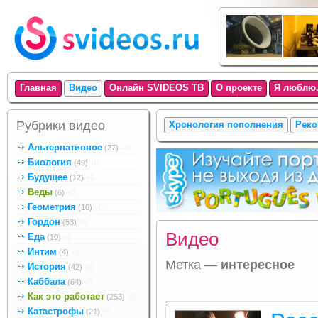
Главная
Видео
Онлайн SVIDEOS ТВ
О проекте
Я люблю.
Рубрики видео
Хронология пополнения
Реко
Альтернативное
(27)
+0
Биология
(49)
+0
Будущее
(12)
+0
Веды
(6)
+0
Геометрия
(10)
+0
Гордон
(53)
+0
Видео
Еда
(10)
+0
Интим
(4)
+0
Метка —
интересное
История
(42)
+0
Каббала
(64)
+0
Как это работает
(253)
+0
.
Катастрофы
(21)
+0