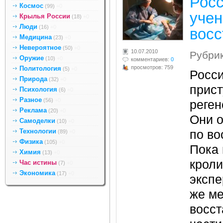
Росс
Космос
(99)
+0
учен
Крылья России
(18)
+0
Люди
(16)
+0
восс
Медицина
(23)
+0
Невероятное
(50)
+0
10.07.2010
Рубри
Оружие
(10)
+0
комментариев:
0
просмотров: 759
Политология
(5)
+0
Росси
Природа
(32)
+0
прист
Психология
(6)
+0
Разное
(56)
+0
реген
Реклама
(20)
+0
Они 
Самоделки
(10)
+0
Технологии
по во
(89)
+0
Физика
(105)
+0
Пока 
Химия
(13)
+0
кроли
Час истины
(7)
+0
Экономика
(17)
+0
экспе
же м
восст