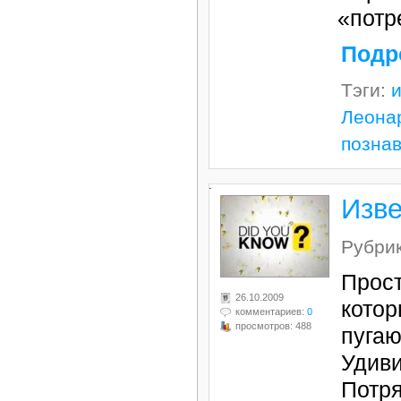
«
пот
Подр
Тэги:
Леона
позна
.
Изве
Рубри
Прост
26.10.2009
котор
комментариев:
0
просмотров: 488
пугаю
Удиви
Потр