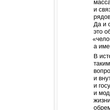
масс
и свя
рядо
Да и 
это о
«
чело
а им
В ист
таким
вопро
и вну
и гос
и мод
жизни
обре