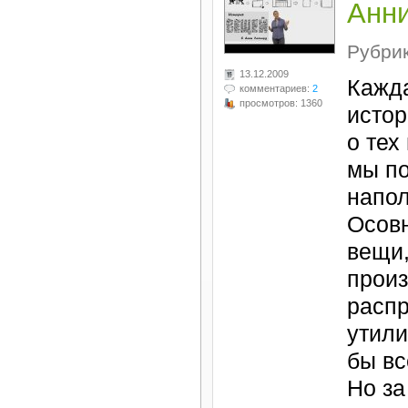
Анн
Рубри
13.12.2009
Кажд
комментариев:
2
просмотров: 1360
истор
о тех
мы по
напо
Осов
вещи,
произ
распр
утили
бы вс
Но за