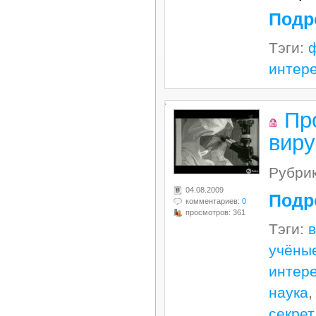
Подр
Тэги:
интер
.
Пр
виру
Рубри
04.08.2009
Подр
комментариев:
0
просмотров: 361
Тэги:
учёны
интер
наука
секрет