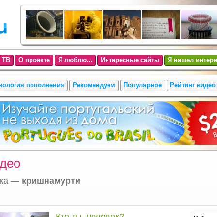
 ТВ
О проекте
Я люблю...
Интересные сайты
Я нашел интере
нология пополнения
Рекомендуем
Популярное
Рейтинг видео
део
тка —
кришнамурти
Кто ты, человек?