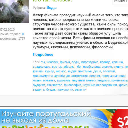
Рейтинг
Веды
Рубрика:
Автор фильма проводит научный анализ того, кто так
человек, каково предназначение жизни человека,
структура человеческого существа, какие силы прир
влияют на живых существ и как это влияние проявлят
07.02.2010
Также автор даёт советы каким образом улучшить
комментариев:
0
качество своей жизни. Весь фильм основан на новей
просмотров: 1777
научных исследованиях учёных в области Ведическо
культуры, биохимии, психологии, философии
.
Подробнее
Тэги:
ты
,
человек
,
фильм
,
веды
,
мироздание
,
правда
,
кришна
,
враджендра
,
восток
,
абсолют
,
бог
,
прабхупада
,
знание
,
вишну
,
те
тушкин
,
кумар
,
космос
,
индия
,
чайтанья
,
душа
,
василий
,
кришнамурти
,
ауробиндо
,
астрология
,
ведизм
,
предназначение
жизни
,
мистика
,
ауровиль
,
научный анализ
,
индуизм
,
кришнаиты
буддизм
,
язычество
,
философия
,
научные исследования
,
кремо
веданта
,
будда
,
психология
,
религия