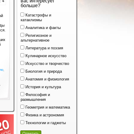
вас интересует
: 4
больше?
Катастрофы и
ой
катаклизмы
оды
Аналитика и факты
ся.
Религиозное и
ших
альтернативное
й
Литература и поэзия
Кулинарное искусство
Искусство и творчество
ло
,
Биология и природа
Анатомия и физиология
,
История и культура
,
Философия и
размышления
Геометрия и математика
Физика и астрономия
Технологии и гаджеты