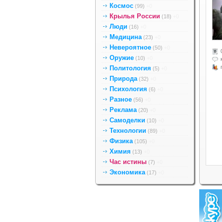
Космос
(99)
+0
Крылья России
(18)
+0
Люди
(16)
+0
Медицина
(23)
+0
Невероятное
(50)
+0
Оружие
(10)
+0
Политология
(5)
+0
Природа
(32)
+0
Психология
(6)
+0
Разное
(56)
+0
Реклама
(20)
+0
Самоделки
(10)
+0
Технологии
(89)
+0
Физика
(105)
+0
Химия
(13)
+0
Час истины
(7)
+0
Экономика
(17)
+0