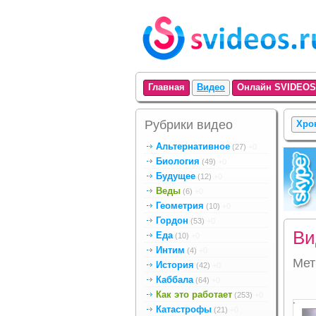
Главная
Видео
Онлайн SVIDEOS
Рубрики видео
Хро
Альтернативное
(27)
+0
Биология
(49)
+0
Будущее
(12)
+0
Веды
(6)
+0
Геометрия
(10)
+0
Гордон
(53)
+0
Ви
Еда
(10)
+0
Интим
(4)
+0
Ме
История
(42)
+0
Каббала
(64)
+0
Как это работает
(253)
+0
.
Катастрофы
(21)
+0