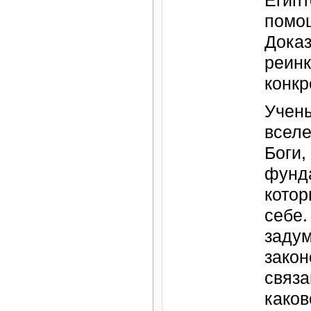
Египт
помо
Дока
реин
конкр
Учены
вселе
Боги,
фунд
котор
себе.
задум
закон
связа
каков