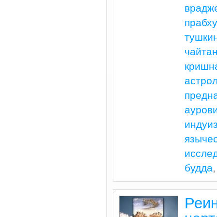
врадж
прабх
тушки
чайта
кришн
астро
предн
ауров
индуи
языче
иссле
будда
.
Реин