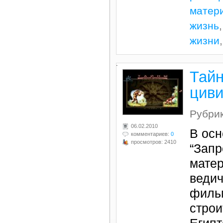
матер
жизнь
жизни
.
Тайн
цив
Рубри
06.02.2010
В осн
комментариев:
0
просмотров: 2410
“Запр
мате
ведич
фильм
строи