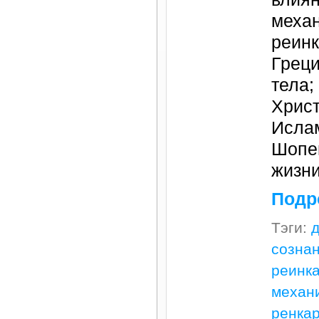
меха
реинк
Греци
тела;
Христ
Ислам
Шопен
жизни
Подр
Тэги:
созна
реинк
механ
ренка