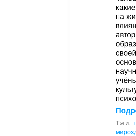
какие
на жи
влиян
автор
образ
своей
основ
науч
учёны
культ
псих
Подр
Тэги:
мироз