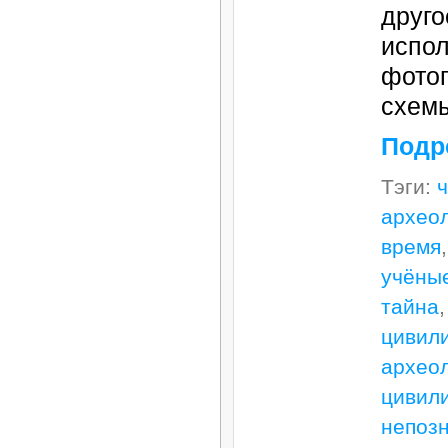
друго
испол
фото
схемы
Подр
Тэги:
архео
время
учёны
тайна
цивил
архео
цивил
непоз