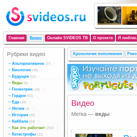
Главная
Видео
Онлайн SVIDEOS ТВ
О проекте
Я люблю.
Рубрики видео
Хронология пополнения
Реко
Альтернативное
(27)
+0
Биология
(49)
+0
Будущее
(12)
+0
Веды
(6)
+0
Геометрия
(10)
+0
Гордон
(53)
+0
Видео
Еда
(10)
+0
Интим
(4)
+0
Метка —
веды
История
(42)
+0
Каббала
(64)
+0
Как это работает
(253)
+0
.
Катастрофы
(21)
+0