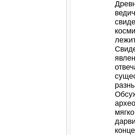
Древ
ведич
свиде
косми
лежит
Свиде
явлен
отве
суще
разны
Обсу
архео
мягко
дарви
конце