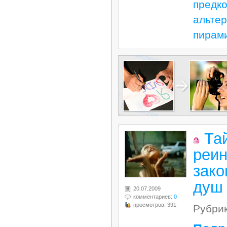
предк
альтер
пирам
.
Та
реин
зако
душ
20.07.2009
комментариев:
0
просмотров: 391
Рубри