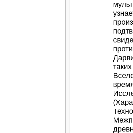
муль
узнае
произ
подт
свиде
прот
Дарви
таких
Вселе
время
Иссл
(Хара
Техно
Межп
древн