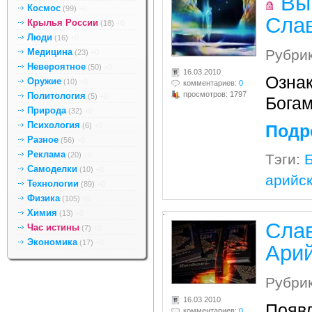
Вы
Космос
(99)
+0
Сла
Крылья России
(18)
+0
Люди
(16)
+0
Медицина
Рубри
(23)
+0
Невероятное
(50)
+0
16.03.2010
Озна
Оружие
(10)
+0
комментариев:
0
просмотров: 1797
Политология
(5)
+0
Богам
Природа
(32)
+0
Психология
(6)
+0
Подр
Разное
(56)
+0
Реклама
(20)
+0
Тэги:
Самоделки
(10)
+0
арийс
Технологии
(89)
+0
Физика
(105)
+0
.
Химия
(13)
+0
Слав
Час истины
(7)
+0
Экономика
(17)
+0
Ари
Рубри
16.03.2010
Появл
комментариев:
0