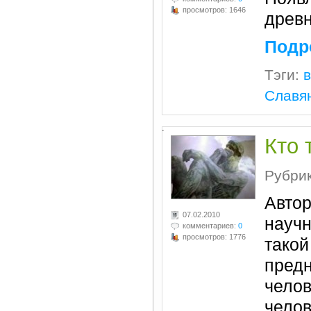
просмотров: 1646
древн
Подр
Тэги:
Славя
.
Кто 
Рубри
Авто
07.02.2010
научн
комментариев:
0
просмотров: 1776
такой
предн
челов
челов