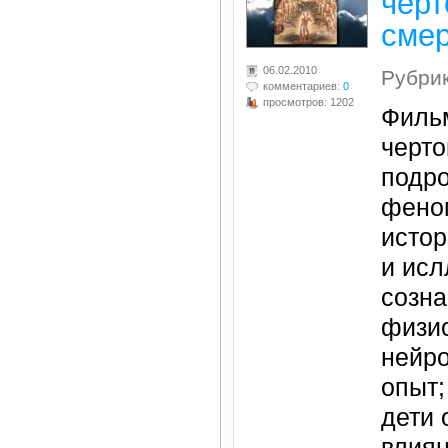
черт
сме
06.02.2010
Рубри
комментариев:
0
просмотров: 1202
Фильм
черто
подр
фено
истор
и исл
созна
физио
нейро
опыт;
дети 
влиян