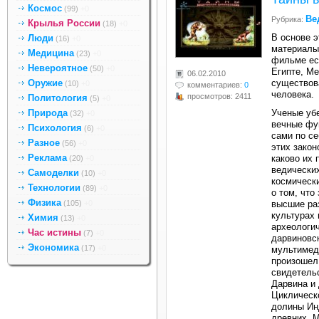
Космос
(99)
+0
Ве
Рубрика:
Крылья России
(18)
+0
В основе э
Люди
(16)
+0
материалы
Медицина
(23)
+0
фильме ест
Невероятное
(50)
+0
Египте, Ме
06.02.2010
Оружие
существов
(10)
+0
комментариев:
0
человека.
просмотров: 2411
Политология
(5)
+0
Природа
Ученые убе
(32)
+0
вечные фу
Психология
(6)
+0
сами по се
Разное
(56)
+0
этих закон
Реклама
каково их 
(20)
+0
ведических
Самоделки
(10)
+0
космическ
Технологии
(89)
+0
о том, что
Физика
(105)
+0
высшие ра
культурах
Химия
(13)
+0
археологич
Час истины
(7)
+0
дарвиновск
Экономика
(17)
+0
мультимеди
произошел 
свидетель
Дарвина и 
Циклическ
долины Ин
древних, М