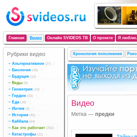
Главная
Видео
Онлайн SVIDEOS ТВ
О проекте
Я люблю.
Рубрики видео
Хронология пополнения
Реко
Альтернативное
(27)
+0
Биология
(49)
+0
Будущее
(12)
+0
Веды
(6)
+0
Геометрия
(10)
+0
Гордон
(53)
+0
Видео
Еда
(10)
+0
Интим
(4)
+0
Метка —
предки
История
(42)
+0
Каббала
(64)
+0
Как это работает
(253)
+0
.
Катастрофы
(21)
+0
Тайны 