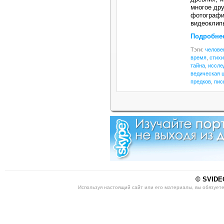
многое др
фотографи
видеоклип
Подробне
Тэги:
челове
время
,
стих
тайна
,
иссле
ведическая 
предков
,
пис
© SVIDEO
Используя настоящий сайт или его материалы, вы обязует