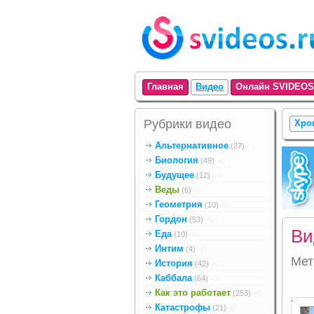
Главная
Видео
Онлайн SVIDEOS
Рубрики видео
Хро
Альтернативное
(27)
+0
Биология
(49)
+0
Будущее
(12)
+0
Веды
(6)
+0
Геометрия
(10)
+0
Гордон
(53)
+0
Ви
Еда
(10)
+0
Интим
(4)
+0
Ме
История
(42)
+0
Каббала
(64)
+0
Как это работает
(253)
+0
.
Катастрофы
(21)
+0