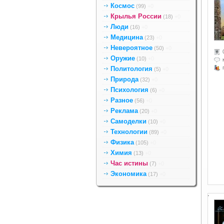
Космос
(99)
+0
Крылья России
(18)
+0
Люди
(16)
+0
Медицина
(23)
+0
Невероятное
(50)
+0
Оружие
(10)
+0
Политология
(5)
+0
Природа
(32)
+0
Психология
(6)
+0
Разное
(56)
+0
Реклама
(20)
+0
Самоделки
(10)
+0
Технологии
(89)
+0
Физика
(105)
+0
Химия
(13)
+0
Час истины
(7)
+0
Экономика
(17)
+0
.