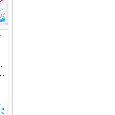
: 1
зят
ого
е
пет
,
ное
,