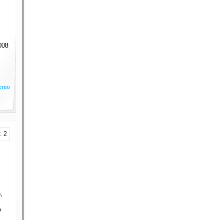
008
ство
: 2
,
о