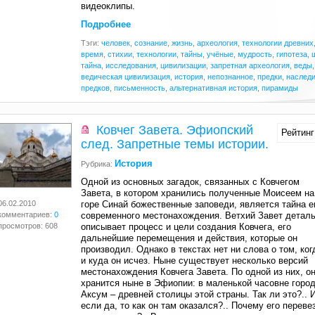
видеоклипы.
Подробнее
Тэги:
человек
,
сознание
,
жизнь
,
археология
,
технологии древних
время
,
стихии
,
технологии
,
тайны
,
учёные
,
мудрость
,
гипотеза
,
тайна
,
исследования
,
цивилизации
,
запретная археология
,
веды
,
ведическая цивилизация
,
история
,
непознанное
,
предки
,
наслед
предков
,
письменность
,
альтернативная история
,
пирамиды
Ковчег Завета. Эфиопский
Рейтинг
след. Запретные темы истории.
История
Рубрика:
Одной из основных загадок, связанных с Ковчегом
Завета, в котором хранились полученные Моисеем на
06.02.2010
горе Синай божественные заповеди, является тайна е
комментариев:
0
современного местонахождения. Ветхий Завет детал
просмотров: 608
описывает процесс и цели создания Ковчега, его
дальнейшие перемещения и действия, которые он
производил. Однако в текстах нет ни слова о том, ког
и куда он исчез. Ныне существует несколько версий
местонахождения Ковчега Завета. По одной из них, о
хранится ныне в Эфиопии: в маленькой часовне горо
Аксум – древней столицы этой страны. Так ли это?.. 
если да, то как он там оказался?.. Почему его переве