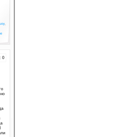
,
шоу
,
ие
: 0
го
ьно
да
н
да
И
зли