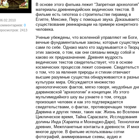
В основе этого фильма лежит “Запретная археология”
материалы древнеиндийских ведических текстов. В
фильме есть гипотеза о строительстве пирамид в
Египте, Мексике, Перу с помощью звука. Доказывает
06.02.2010
существование реинкарнации на примере конкретного
комментариев:
0
человека.
просмотров: 2413
Ученые убеждены, что вселенной управляют не Боги,
вечные фундаментальные законы, которые существу
сами по себе. Однако мало кто задумывается о Творц
этих законов, о том, как они связаны между собой и
каково их предназначение. Древняя мудрость
ведических текстов свидетельствует, что в основе
космических процессов лежит сознание. Свидетельст
о том, что за явления природы и стихии отвечают
высшие разумные существа обнаруживаются в разны
культурах мира. Обсуждается множество
археологических фактов, мягко говоря, неудобных дн
дарвиновской “археологии” и концепции. Из этого
мультимедийного шоу вы узнаете о том, откуда
произошел человек и как это подтверждается
свидетельствами, о фактах, противоречащих теории
Дарвина и других темах, таких как: Жизнь во Вселенн
Циклическое время, Тайна Сарасвати, Исследования
долины Инда (Хараппа и Мохенджо-Даро), Технологии
древних, Межпланетные контакты в древности. И мно
многое другое. В фильме использованы сотни
фотографий, анимированные схемы, аудио и