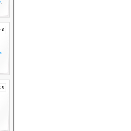
а
,
: 0
а
,
: 0