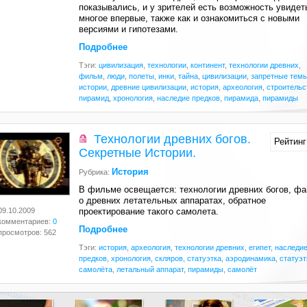
показывались, и у зрителей есть возможность увидет
многое впервые, также как и ознакомиться с новыми
версиями и гипотезами.
Подробнее
Тэги:
цивилизация
,
технологии
,
континент
,
технологии древних
,
фильм
,
люди
,
полеты
,
инки
,
тайна
,
цивилизации
,
запретные тем
истории
,
древние цивилизации
,
история
,
археология
,
строительс
пирамид
,
хронология
,
наследие предков
,
пирамида
,
пирамиды
Технологии древних богов.
Рейтинг
Секретные Истории.
История
Рубрика:
В фильме освещается: технологии древних богов, фа
о древних летательных аппаратах, обратное
09.10.2009
проектирование такого самолета
.
комментариев:
0
Подробнее
просмотров: 562
Тэги:
история
,
археология
,
технологии древних
,
египет
,
наследи
предков
,
хронология
,
скляров
,
статуэтка
,
аэродинамика
,
статуэт
самолёта
,
летальный аппарат
,
пирамиды
,
самолёт