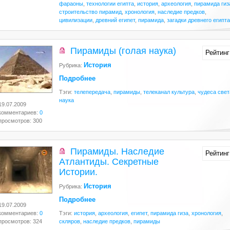
фараоны
,
технологии египта
,
история
,
археология
,
пирамида гиз
строительство пирамид
,
хронология
,
наследие предков
,
цивилизации
,
древний египет
,
пирамида
,
загадки древнего египта
Пирамиды (голая наука)
Рейтинг
История
Рубрика:
Подробнее
Тэги:
телепередача
,
пирамиды
,
телеканал культура
,
чудеса свет
наука
19.07.2009
комментариев:
0
просмотров: 300
Пирамиды. Наследие
Рейтинг
Атлантиды. Секретные
Истории.
История
Рубрика:
Подробнее
19.07.2009
комментариев:
0
Тэги:
история
,
археология
,
египет
,
пирамида гиза
,
хронология
,
просмотров: 324
скляров
,
наследие предков
,
пирамиды