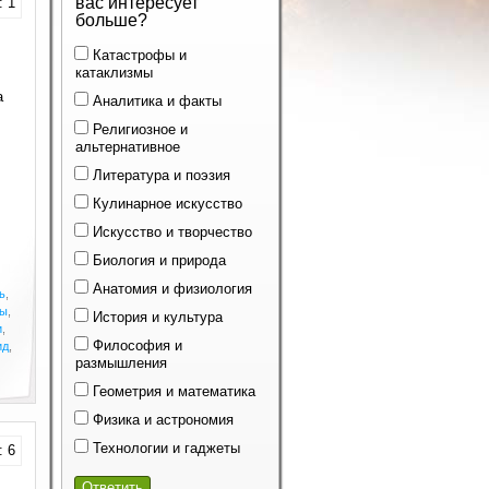
вас интересует
: 1
больше?
Катастрофы и
катаклизмы
а
Аналитика и факты
Религиозное и
альтернативное
Литература и поэзия
Кулинарное искусство
Искусство и творчество
Биология и природа
Анатомия и физиология
ь
,
ды
,
История и культура
и
,
Философия и
ид
,
размышления
Геометрия и математика
Физика и астрономия
Технологии и гаджеты
: 6