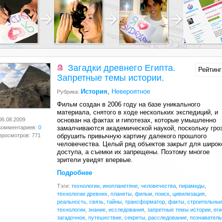
Загадки древнего Египта.
Рейтинг
Запретные темы истории.
История
,
Невероятное
Рубрика:
Фильм создан в 2006 году на базе уникального
материала, снятого в ходе нескольких экспедиций, и
06.08.2009
основан на фактах и гипотезах, которые умышленно
комментариев:
0
замалчиваются академической наукой, поскольку гро
просмотров: 771
обрушить привычную картину далекого прошлого
человечества. Целый ряд объектов закрыт для широк
доступа, а съемки их запрещены. Поэтому многое
зрители увидят впервые.
Подробнее
Тэги:
технологии
,
инопланетяне
,
человечества
,
пирамиды
,
технологии древних
,
планеты
,
фильм
,
поиск
,
цивилизация
,
реальность
,
связь
,
тайны
,
трансформатор
,
факты
,
строительны
технологии
,
знание
,
исследования
,
запретные темы истории
,
еги
загадочное
,
путешествие
,
секреты
,
расследование
,
познаватель