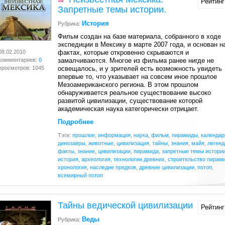
Рейтинг
Запретные темы истории.
История
Рубрика:
Фильм создан на базе материала, собранного в ходе
экспедиции в Мексику в марте 2007 года, и основан н
08.02.2010
фактах, которые откровенно скрываются и
комментариев:
0
замалчиваются. Многое из фильма ранее нигде не
просмотров: 1045
освещалось, и у зрителей есть возможность увидеть
впервые то, что указывает на совсем иное прошлое
Мезоамериканского региона. В этом прошлом
обнаруживается реальное существование высоко
развитой цивилизации, существование которой
академическая наука категорически отрицает
.
Подробнее
Тэги:
прошлое
,
информация
,
наука
,
фильм
,
пирамиды
,
календар
динозавры
,
животные
,
цивилизация
,
тайны
,
знания
,
майя
,
леген
факты
,
знание
,
цивилизации
,
пирамида
,
запретные темы истори
история
,
археология
,
технологии древних
,
строительство пирам
хронология
,
наследие предков
,
древние цивилизации
,
потоп
,
всемирный потоп
Тайны ведической цивилизации
Рейтинг
Веды
Рубрика: