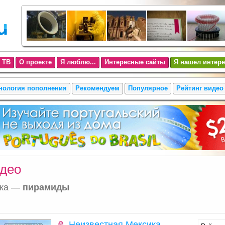
 ТВ
О проекте
Я люблю...
Интересные сайты
Я нашел интере
нология пополнения
Рекомендуем
Популярное
Рейтинг видео
део
тка —
пирамиды
Неизвестная Мексика.