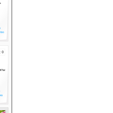
ь
ы
тво
: 0
кты
е
ка