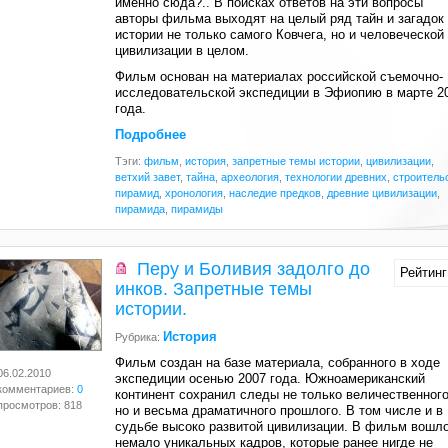
именно сюда?.. В поисках ответов на эти вопросы
авторы фильма выходят на целый ряд тайн и загадок
истории не только самого Ковчега, но и человеческой
цивилизации в целом.
Фильм основан на материалах российской съемочно-
исследовательской экспедиции в Эфиопию в марте 2
года.
Подробнее
Тэги:
фильм
,
история
,
запретные темы истории
,
цивилизации
,
ветхий завет
,
тайна
,
археология
,
технологии древних
,
строитель
пирамид
,
хронология
,
наследие предков
,
древние цивилизации
,
пирамида
,
пирамиды
Перу и Боливия задолго до
Рейтинг
инков. Запретные темы
истории.
История
Рубрика:
Фильм создан на базе материала, собранного в ходе
06.02.2010
экспедиции осенью 2007 года. Южноамериканский
комментариев:
0
континент сохранил следы не только величественного
просмотров: 818
но и весьма драматичного прошлого. В том числе и в
судьбе высоко развитой цивилизации. В фильм вошл
немало уникальных кадров, которые ранее нигде не