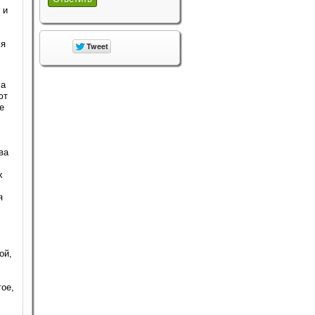
 и
ся
 а
ют
е
ва
х
я
ой,
гое,